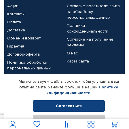
Акции
Согласие посетителя сайта
на обработку
Контакты
персональных данных
Оплата
Политика
Доставка
конфиденциальности
Обмен и возврат
Согласие на получение
рекламы
Гарантия
О нас
Договор-оферта
Карта сайта
Политика обработки
персональных данных
Партнерам
Мы используем файлы cookie, чтобы улучшить ваш
опыт на сайте. Узнайте больше в нашей
Политике
Корпоративным клиентам
Реквизиты компании
конфиденциальности
.
Поставщикам
Согласиться
Отклонить
© КАМАЗ ЦЕНТР ДОНЕЦК, 2015-2026. Все права защищены.
400
В корзину
Интернет-магазин автомобильных товаров Автопрофи.