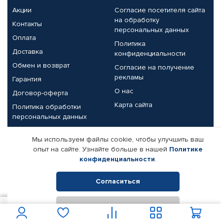
Акции
Согласие посетителя сайта
на обработку
Контакты
персональных данных
Оплата
Политика
Доставка
конфиденциальности
Обмен и возврат
Согласие на получение
рекламы
Гарантия
О нас
Договор-оферта
Карта сайта
Политика обработки
персональных данных
Партнерам
Мы используем файлы cookie, чтобы улучшить ваш
опыт на сайте. Узнайте больше в нашей
Политике
Корпоративным клиентам
Реквизиты компании
конфиденциальности
.
Поставщикам
Согласиться
Отклонить
© КАМАЗ ЦЕНТР ДОНЕЦК, 2015-2026. Все права защищены.
250
В корзину
Интернет-магазин автомобильных товаров Автопрофи.