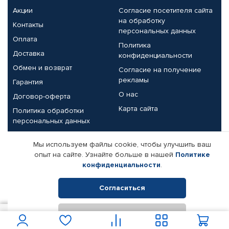
Акции
Согласие посетителя сайта
на обработку
Контакты
персональных данных
Оплата
Политика
Доставка
конфиденциальности
Обмен и возврат
Согласие на получение
рекламы
Гарантия
О нас
Договор-оферта
Карта сайта
Политика обработки
персональных данных
Партнерам
Мы используем файлы cookie, чтобы улучшить ваш
опыт на сайте. Узнайте больше в нашей
Политике
Корпоративным клиентам
Реквизиты компании
конфиденциальности
.
Поставщикам
Согласиться
Отклонить
© КАМАЗ ЦЕНТР ДОНЕЦК, 2015-2026. Все права защищены.
400
В корзину
Интернет-магазин автомобильных товаров Автопрофи.