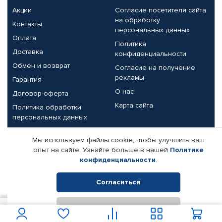
Акции
Согласие посетителя сайта
на обработку
Контакты
персональных данных
Оплата
Политика
Доставка
конфиденциальности
Обмен и возврат
Согласие на получение
рекламы
Гарантия
О нас
Договор-оферта
Карта сайта
Политика обработки
персональных данных
Партнерам
Мы используем файлы cookie, чтобы улучшить ваш
опыт на сайте. Узнайте больше в нашей
Политике
Корпоративным клиентам
Реквизиты компании
конфиденциальности
.
Поставщикам
Согласиться
Отклонить
© КАМАЗ ЦЕНТР ДОНЕЦК, 2015-2026. Все права защищены.
200
В корзину
Интернет-магазин автомобильных товаров Автопрофи.