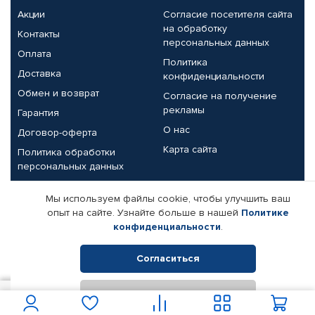
Акции
Согласие посетителя сайта
на обработку
Контакты
персональных данных
Оплата
Политика
Доставка
конфиденциальности
Обмен и возврат
Согласие на получение
рекламы
Гарантия
О нас
Договор-оферта
Карта сайта
Политика обработки
персональных данных
Партнерам
Мы используем файлы cookie, чтобы улучшить ваш
опыт на сайте. Узнайте больше в нашей
Политике
Корпоративным клиентам
Реквизиты компании
конфиденциальности
.
Поставщикам
Согласиться
Отклонить
© КАМАЗ ЦЕНТР ДОНЕЦК, 2015-2026. Все права защищены.
200
В корзину
Интернет-магазин автомобильных товаров Автопрофи.