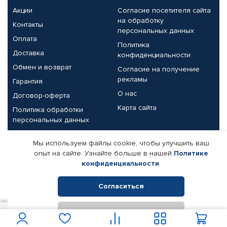
Акции
Согласие посетителя сайта
на обработку
Контакты
персональных данных
Оплата
Политика
Доставка
конфиденциальности
Обмен и возврат
Согласие на получение
рекламы
Гарантия
О нас
Договор-оферта
Карта сайта
Политика обработки
персональных данных
Партнерам
Мы используем файлы cookie, чтобы улучшить ваш
опыт на сайте. Узнайте больше в нашей
Политике
Корпоративным клиентам
Реквизиты компании
конфиденциальности
.
Поставщикам
Согласиться
Отклонить
© КАМАЗ ЦЕНТР ДОНЕЦК, 2015-2026. Все права защищены.
300
В корзину
Интернет-магазин автомобильных товаров Автопрофи.