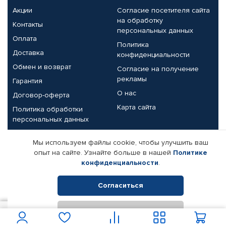
Акции
Согласие посетителя сайта
на обработку
Контакты
персональных данных
Оплата
Политика
Доставка
конфиденциальности
Обмен и возврат
Согласие на получение
рекламы
Гарантия
О нас
Договор-оферта
Карта сайта
Политика обработки
персональных данных
Партнерам
Мы используем файлы cookie, чтобы улучшить ваш
опыт на сайте. Узнайте больше в нашей
Политике
Корпоративным клиентам
Реквизиты компании
конфиденциальности
.
Поставщикам
Согласиться
Отклонить
© КАМАЗ ЦЕНТР ДОНЕЦК, 2015-2026. Все права защищены.
350
В корзину
Интернет-магазин автомобильных товаров Автопрофи.