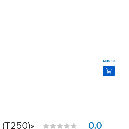
много
(T250)»
0.0