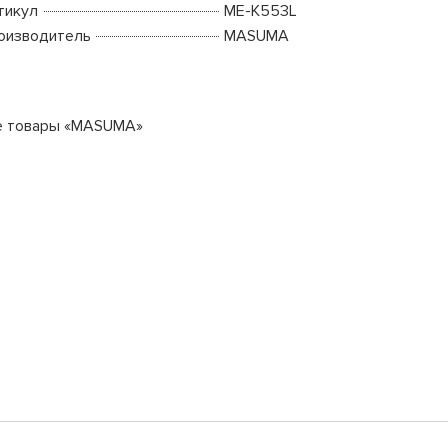
тикул
ME-K553L
оизводитель
MASUMA
е товары «MASUMA»