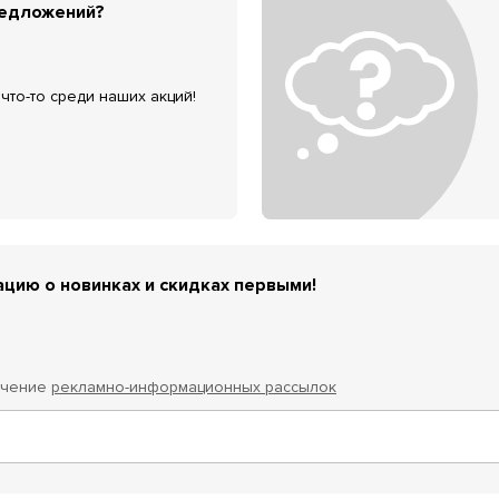
редложений?
что-то среди наших акций!
цию о новинках и скидках первыми!
учение
рекламно-информационных рассылок