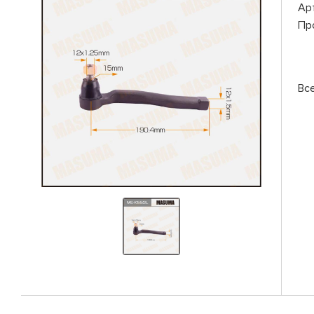
Ар
Пр
Вс