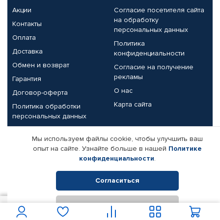
Акции
Согласие посетителя сайта
на обработку
Контакты
персональных данных
Оплата
Политика
Доставка
конфиденциальности
Обмен и возврат
Согласие на получение
рекламы
Гарантия
О нас
Договор-оферта
Карта сайта
Политика обработки
персональных данных
Партнерам
Мы используем файлы cookie, чтобы улучшить ваш
опыт на сайте. Узнайте больше в нашей
Политике
Корпоративным клиентам
Реквизиты компании
конфиденциальности
.
Поставщикам
Согласиться
Отклонить
© КАМАЗ ЦЕНТР ДОНЕЦК, 2015-2026. Все права защищены.
1 450
В корзину
Интернет-магазин автомобильных товаров Автопрофи.