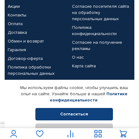
Акции
Согласие посетителя сайта
на обработку
Контакты
персональных данных
Оплата
Политика
Доставка
конфиденциальности
Обмен и возврат
Согласие на получение
рекламы
Гарантия
О нас
Договор-оферта
Карта сайта
Политика обработки
персональных данных
Партнерам
Мы используем файлы cookie, чтобы улучшить ваш
опыт на сайте. Узнайте больше в нашей
Политике
Корпоративным клиентам
Реквизиты компании
конфиденциальности
.
Поставщикам
Согласиться
Отклонить
© КАМАЗ ЦЕНТР ДОНЕЦК, 2015-2026. Все права защищены.
1 400
В корзину
Интернет-магазин автомобильных товаров Автопрофи.