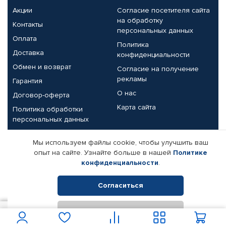
Акции
Согласие посетителя сайта
на обработку
Контакты
персональных данных
Оплата
Политика
Доставка
конфиденциальности
Обмен и возврат
Согласие на получение
рекламы
Гарантия
О нас
Договор-оферта
Карта сайта
Политика обработки
персональных данных
Партнерам
Мы используем файлы cookie, чтобы улучшить ваш
опыт на сайте. Узнайте больше в нашей
Политике
Корпоративным клиентам
Реквизиты компании
конфиденциальности
.
Поставщикам
Согласиться
Отклонить
© КАМАЗ ЦЕНТР ДОНЕЦК, 2015-2026. Все права защищены.
1 250
В корзину
Интернет-магазин автомобильных товаров Автопрофи.