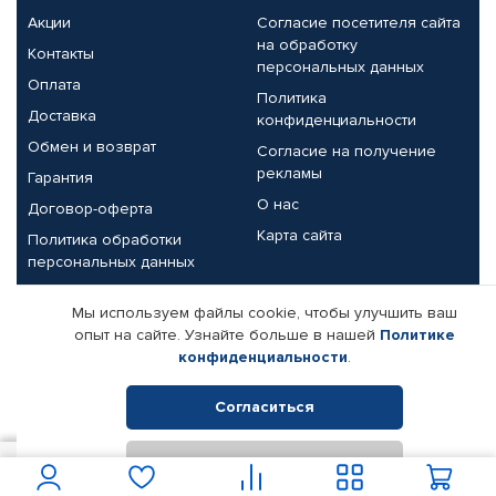
Акции
Согласие посетителя сайта
на обработку
Контакты
персональных данных
Оплата
Политика
Доставка
конфиденциальности
Обмен и возврат
Согласие на получение
рекламы
Гарантия
О нас
Договор-оферта
Карта сайта
Политика обработки
персональных данных
Партнерам
Мы используем файлы cookie, чтобы улучшить ваш
опыт на сайте. Узнайте больше в нашей
Политике
Корпоративным клиентам
Реквизиты компании
конфиденциальности
.
Поставщикам
Согласиться
Отклонить
© КАМАЗ ЦЕНТР ДОНЕЦК, 2015-2026. Все права защищены.
1 121
В корзину
Интернет-магазин автомобильных товаров Автопрофи.