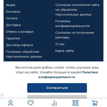
Акции
Согласие посетителя сайта
на обработку
Контакты
персональных данных
Оплата
Политика
Доставка
конфиденциальности
Обмен и возврат
Согласие на получение
рекламы
Гарантия
О нас
Договор-оферта
Карта сайта
Политика обработки
персональных данных
Партнерам
Мы используем файлы cookie, чтобы улучшить ваш
опыт на сайте. Узнайте больше в нашей
Политике
Корпоративным клиентам
Реквизиты компании
конфиденциальности
.
Поставщикам
Согласиться
Отклонить
© КАМАЗ ЦЕНТР ДОНЕЦК, 2015-2026. Все права защищены.
1 550
В корзину
Интернет-магазин автомобильных товаров Автопрофи.