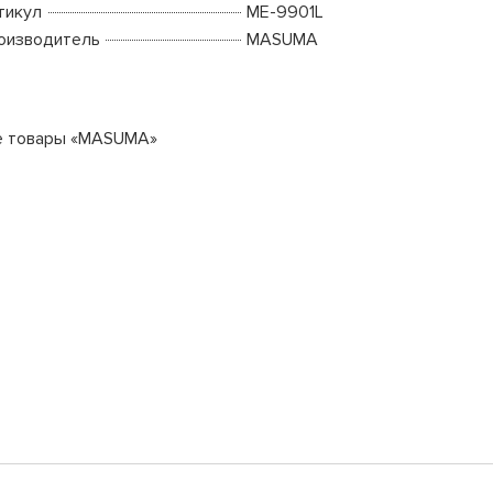
тикул
ME-9901L
оизводитель
MASUMA
е товары «MASUMA»