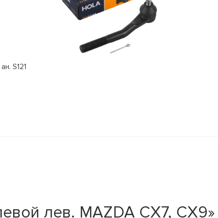
ан. S121
левой лев. MAZDA CX7, CX9»