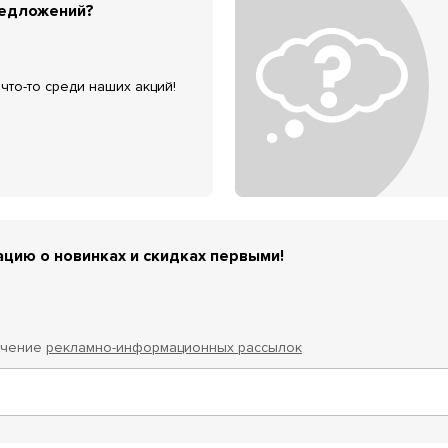
редложений?
что-то среди наших акций!
цию о новинках и скидках первыми!
учение
рекламно-информационных рассылок