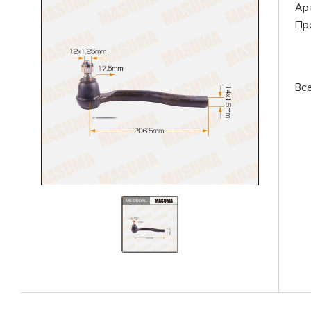
Ар
Пр
Вс