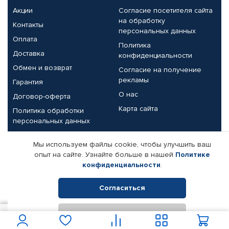
Акции
Согласие посетителя сайта
на обработку
Контакты
персональных данных
Оплата
Политика
Доставка
конфиденциальности
Обмен и возврат
Согласие на получение
рекламы
Гарантия
О нас
Договор-оферта
Карта сайта
Политика обработки
персональных данных
Партнерам
Мы используем файлы cookie, чтобы улучшить ваш
опыт на сайте. Узнайте больше в нашей
Политике
Корпоративным клиентам
Реквизиты компании
конфиденциальности
.
Поставщикам
Согласиться
Отклонить
© КАМАЗ ЦЕНТР ДОНЕЦК, 2015-2026. Все права защищены.
1 700
В корзину
Интернет-магазин автомобильных товаров Автопрофи.