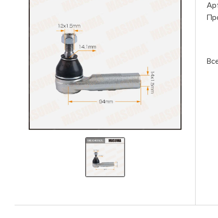
Ар
Пр
Вс