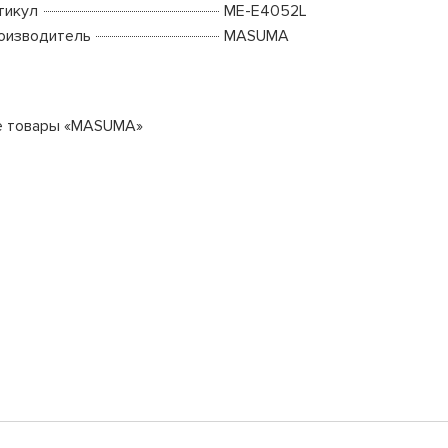
тикул
ME-E4052L
оизводитель
MASUMA
е товары «MASUMA»