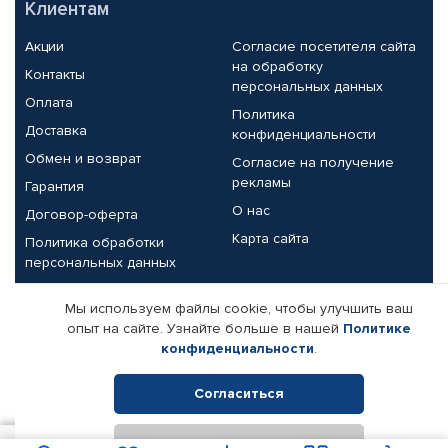
Клиентам
Акции
Согласие посетителя сайта
на обработку
Контакты
персональных данных
Оплата
Политика
Доставка
конфиденциальности
Обмен и возврат
Согласие на получение
рекламы
Гарантия
О нас
Договор-оферта
Карта сайта
Политика обработки
персональных данных
Партнерам
Мы используем файлы cookie, чтобы улучшить ваш
опыт на сайте. Узнайте больше в нашей
Политике
Корпоративным клиентам
Реквизиты компании
конфиденциальности
.
Поставщикам
Согласиться
Отклонить
© КАМАЗ ЦЕНТР ДОНЕЦК, 2015-2026. Все права защищены.