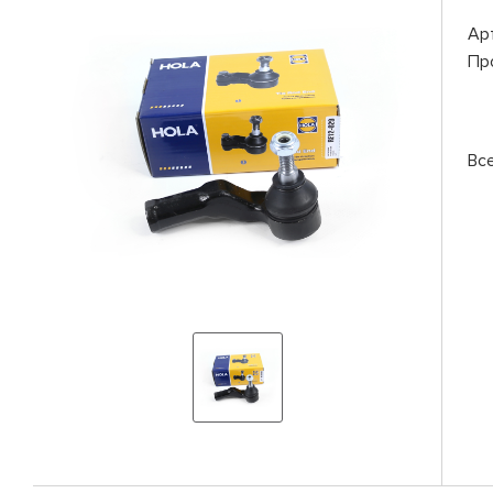
Ар
Пр
Вс