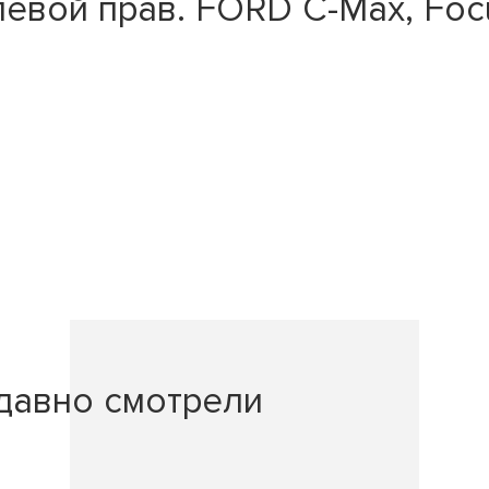
евой прав. FORD C-Max, Focu
давно смотрели