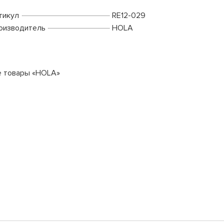
тикул
RE12-029
оизводитель
HOLA
е товары «HOLA»