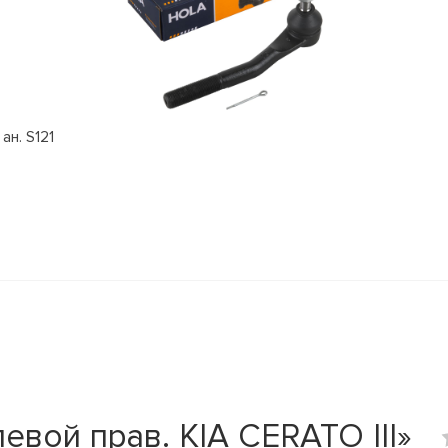
ан. S121
вой прав. KIA CERATO III»