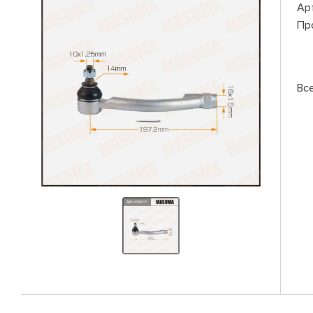
Ар
Пр
Вс