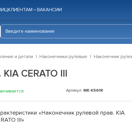
ЛИЦ
КЛИЕНТАМ
ВАКАНСИИ
ление и детали
Наконечники рулевые
Наконечник рулево
KIA CERATO III
Артикул:
ME-K561R
канчивается
рактеристики «Наконечник рулевой прав. KIA
RATO III»