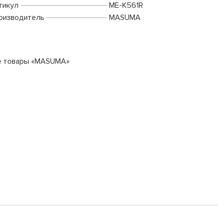
тикул
ME-K561R
оизводитель
MASUMA
е товары «MASUMA»