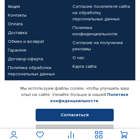
Акции
Согласие посетителя сайта
на обработку
Контакты
персональных данных
Оплата
Политика
Доставка
конфиденциальности
Обмен и возврат
Согласие на получение
рекламы
Гарантия
О нас
Договор-оферта
Карта сайта
Политика обработки
персональных данных
Партнерам
Мы используем файлы cookie, чтобы улучшить ваш
опыт на сайте. Узнайте больше в нашей
Политике
Корпоративным клиентам
Реквизиты компании
конфиденциальности
.
Поставщикам
Согласиться
Отклонить
© КАМАЗ ЦЕНТР ДОНЕЦК, 2015-2026. Все права защищены.
Интернет-магазин автомобильных товаров Автопрофи.