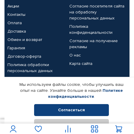
Акции
Согласие посетителя сайта
на обработку
Контакты
персональных данных
Оплата
Политика
Доставка
конфиденциальности
Обмен и возврат
Согласие на получение
рекламы
Гарантия
О нас
Договор-оферта
Карта сайта
Политика обработки
персональных данных
Партнерам
Мы используем файлы cookie, чтобы улучшить ваш
опыт на сайте. Узнайте больше в нашей
Политике
Корпоративным клиентам
Реквизиты компании
конфиденциальности
.
Поставщикам
Согласиться
Отклонить
© КАМАЗ ЦЕНТР ДОНЕЦК, 2015-2026. Все права защищены.
1 121
В корзину
Интернет-магазин автомобильных товаров Автопрофи.