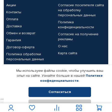
Акции
Согласие посетителя сайта
на обработку
Контакты
персональных данных
Оплата
Политика
Доставка
конфиденциальности
Обмен и возврат
Согласие на получение
рекламы
Гарантия
О нас
Договор-оферта
Карта сайта
Политика обработки
персональных данных
Партнерам
Мы используем файлы cookie, чтобы улучшить ваш
опыт на сайте. Узнайте больше в нашей
Политике
Корпоративным клиентам
Реквизиты компании
конфиденциальности
.
Поставщикам
Согласиться
Отклонить
© КАМАЗ ЦЕНТР ДОНЕЦК, 2015-2026. Все права защищены.
1 800
В корзину
Интернет-магазин автомобильных товаров Автопрофи.