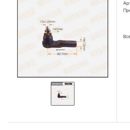
Ар
Пр
Вс