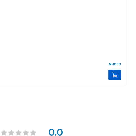
много
0.0