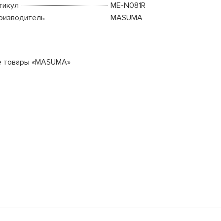
тикул
ME-N081R
оизводитель
MASUMA
е товары «MASUMA»