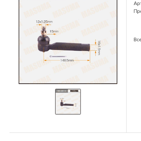
Ар
Пр
Вс