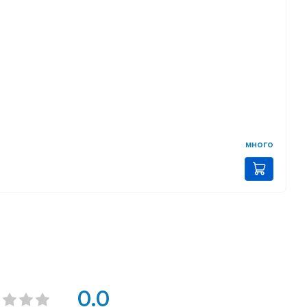
много
0.0