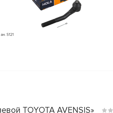
ан. S121
левой TOYOTA AVENSIS»