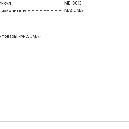
тикул
ME-9813
оизводитель
MASUMA
е товары «MASUMA»