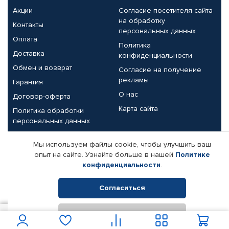
Акции
Согласие посетителя сайта
на обработку
Контакты
персональных данных
Оплата
Политика
Доставка
конфиденциальности
Обмен и возврат
Согласие на получение
рекламы
Гарантия
О нас
Договор-оферта
Карта сайта
Политика обработки
персональных данных
Партнерам
Мы используем файлы cookie, чтобы улучшить ваш
опыт на сайте. Узнайте больше в нашей
Политике
Корпоративным клиентам
Реквизиты компании
конфиденциальности
.
Поставщикам
Согласиться
Отклонить
© КАМАЗ ЦЕНТР ДОНЕЦК, 2015-2026. Все права защищены.
2 050
В корзину
Интернет-магазин автомобильных товаров Автопрофи.