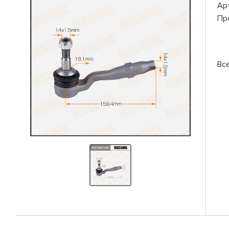
Ар
Пр
Вс