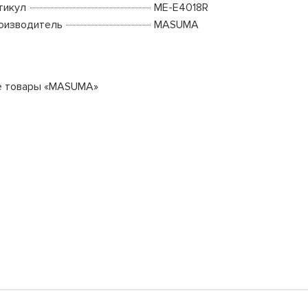
тикул
ME-E4018R
оизводитель
MASUMA
е товары «MASUMA»