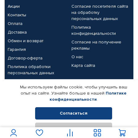
Акции
Согласие посетителя сайта
на обработку
Контакты
персональных данных
Оплата
Политика
Доставка
конфиденциальности
Обмен и возврат
Согласие на получение
рекламы
Гарантия
О нас
Договор-оферта
Карта сайта
Политика обработки
персональных данных
Партнерам
Мы используем файлы cookie, чтобы улучшить ваш
опыт на сайте. Узнайте больше в нашей
Политике
Корпоративным клиентам
Реквизиты компании
конфиденциальности
.
Поставщикам
Согласиться
Отклонить
© КАМАЗ ЦЕНТР ДОНЕЦК, 2015-2026. Все права защищены.
Интернет-магазин автомобильных товаров Автопрофи.