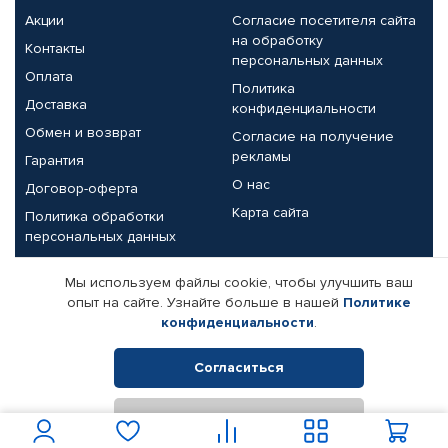
Акции
Согласие посетителя сайта
на обработку
Контакты
персональных данных
Оплата
Политика
Доставка
конфиденциальности
Обмен и возврат
Согласие на получение
рекламы
Гарантия
О нас
Договор-оферта
Карта сайта
Политика обработки
персональных данных
Партнерам
Мы используем файлы cookie, чтобы улучшить ваш
опыт на сайте. Узнайте больше в нашей
Политике
Корпоративным клиентам
Реквизиты компании
конфиденциальности
.
Поставщикам
Согласиться
Отклонить
© КАМАЗ ЦЕНТР ДОНЕЦК, 2015-2026. Все права защищены.
Интернет-магазин автомобильных товаров Автопрофи.