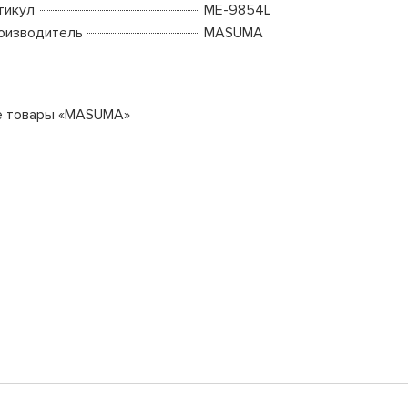
тикул
ME-9854L
оизводитель
MASUMA
е товары «MASUMA»