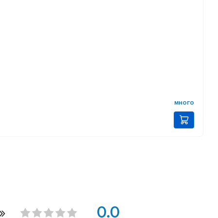
много
»
0.0