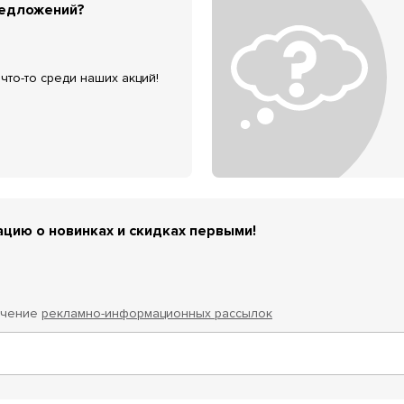
редложений?
что-то среди наших акций!
цию о новинках и скидках первыми!
учение
рекламно-информационных рассылок