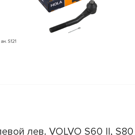
ан. S121
ой лев. VOLVO S60 II, S80 II