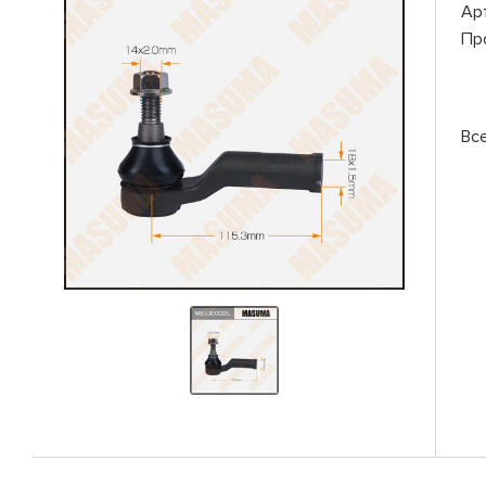
Ар
Пр
Вс