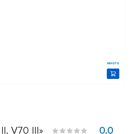
много
, V70 III»
0.0