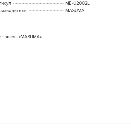
тикул
ME-U2002L
оизводитель
MASUMA
е товары «MASUMA»