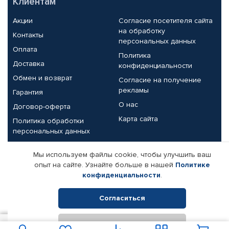
Клиентам
Акции
Согласие посетителя сайта
на обработку
Контакты
персональных данных
Оплата
Политика
Доставка
конфиденциальности
Обмен и возврат
Согласие на получение
рекламы
Гарантия
О нас
Договор-оферта
Карта сайта
Политика обработки
персональных данных
Партнерам
Мы используем файлы cookie, чтобы улучшить ваш
опыт на сайте. Узнайте больше в нашей
Политике
Корпоративным клиентам
Реквизиты компании
конфиденциальности
.
Поставщикам
Согласиться
Отклонить
© КАМАЗ ЦЕНТР ДОНЕЦК, 2015-2026. Все права защищены.