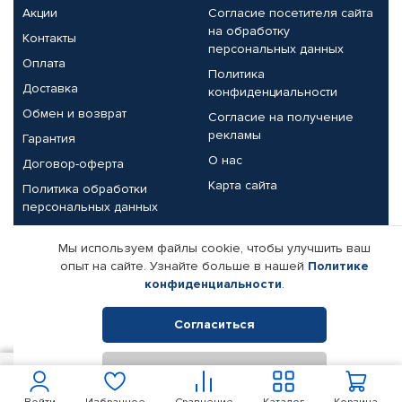
Акции
Согласие посетителя сайта
на обработку
Контакты
персональных данных
Оплата
Политика
Доставка
конфиденциальности
Обмен и возврат
Согласие на получение
рекламы
Гарантия
О нас
Договор-оферта
Карта сайта
Политика обработки
персональных данных
Партнерам
Мы используем файлы cookie, чтобы улучшить ваш
опыт на сайте. Узнайте больше в нашей
Политике
Корпоративным клиентам
Реквизиты компании
конфиденциальности
.
Поставщикам
Согласиться
Отклонить
© КАМАЗ ЦЕНТР ДОНЕЦК, 2015-2026. Все права защищены.
17 600
В корзину
Интернет-магазин автомобильных товаров Автопрофи.