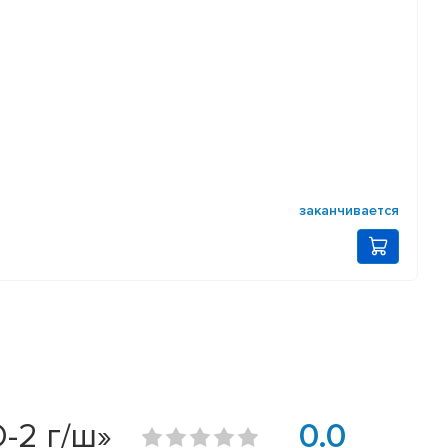
заканчивается
-2 г/ш»
0.0