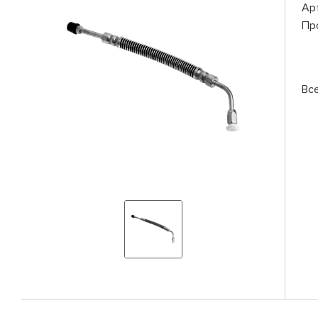
Ар
Пр
Вс