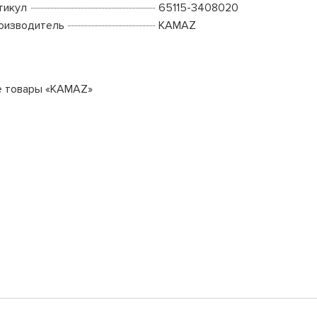
тикул
65115-3408020
оизводитель
KAMAZ
е товары «KAMAZ»