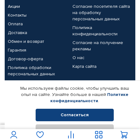
Акции
Согласие посетителя сайта
на обработку
Контакты
персональных данных
Оплата
Политика
Доставка
конфиденциальности
Обмен и возврат
Согласие на получение
рекламы
Гарантия
О нас
Договор-оферта
Карта сайта
Политика обработки
персональных данных
Партнерам
Мы используем файлы cookie, чтобы улучшить ваш
опыт на сайте. Узнайте больше в нашей
Политике
Корпоративным клиентам
Реквизиты компании
конфиденциальности
.
Поставщикам
Согласиться
Отклонить
© КАМАЗ ЦЕНТР ДОНЕЦК, 2015-2026. Все права защищены.
1 200
В корзину
Интернет-магазин автомобильных товаров Автопрофи.