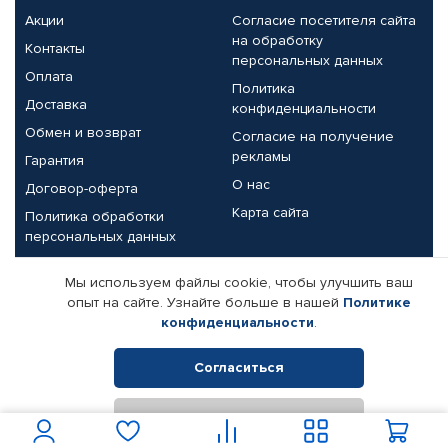
Акции
Согласие посетителя сайта
на обработку
Контакты
персональных данных
Оплата
Политика
Доставка
конфиденциальности
Обмен и возврат
Согласие на получение
рекламы
Гарантия
О нас
Договор-оферта
Карта сайта
Политика обработки
персональных данных
Партнерам
Мы используем файлы cookie, чтобы улучшить ваш
опыт на сайте. Узнайте больше в нашей
Политике
Корпоративным клиентам
Реквизиты компании
конфиденциальности
.
Поставщикам
Согласиться
Отклонить
© КАМАЗ ЦЕНТР ДОНЕЦК, 2015-2026. Все права защищены.
Интернет-магазин автомобильных товаров Автопрофи.