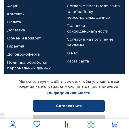
Акции
Согласие посетителя сайта
на обработку
Контакты
персональных данных
Оплата
Политика
Доставка
конфиденциальности
Обмен и возврат
Согласие на получение
рекламы
Гарантия
О нас
Договор-оферта
Карта сайта
Политика обработки
персональных данных
Партнерам
Мы используем файлы cookie, чтобы улучшить ваш
опыт на сайте. Узнайте больше в нашей
Политике
Корпоративным клиентам
Реквизиты компании
конфиденциальности
.
Поставщикам
Согласиться
Отклонить
© КАМАЗ ЦЕНТР ДОНЕЦК, 2015-2026. Все права защищены.
1 200
В корзину
Интернет-магазин автомобильных товаров Автопрофи.