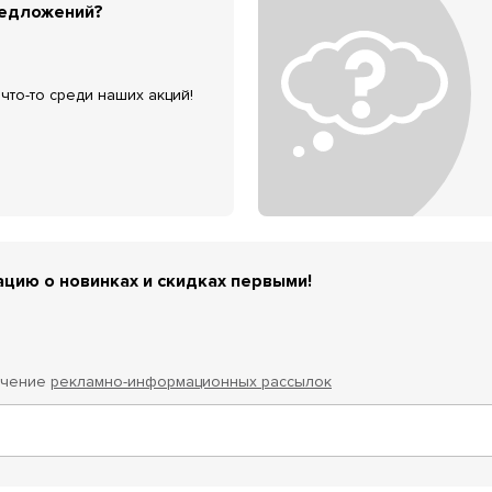
редложений?
что-то среди наших акций!
цию о новинках и скидках первыми!
учение
рекламно-информационных рассылок