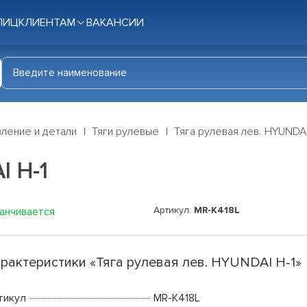
ЛИЦ
КЛИЕНТАМ
ВАКАНСИИ
ление и детали
Тяги рулевые
Тяга рулевая лев. HYUNDAI
I H-1
Артикул:
MR-K418L
канчивается
рактеристики «Тяга рулевая лев. HYUNDAI H-1»
тикул
MR-K418L