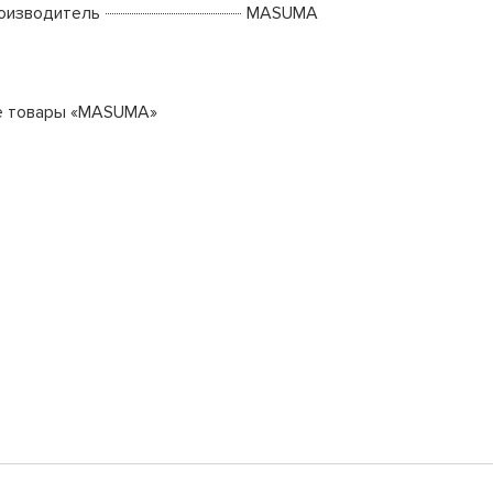
оизводитель
MASUMA
е товары «MASUMA»