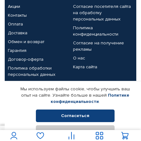
Акции
Согласие посетителя сайта
на обработку
Контакты
персональных данных
Оплата
Политика
Доставка
конфиденциальности
Обмен и возврат
Согласие на получение
рекламы
Гарантия
О нас
Договор-оферта
Карта сайта
Политика обработки
персональных данных
Партнерам
Мы используем файлы cookie, чтобы улучшить ваш
опыт на сайте. Узнайте больше в нашей
Политике
Корпоративным клиентам
Реквизиты компании
конфиденциальности
.
Поставщикам
Согласиться
Отклонить
© КАМАЗ ЦЕНТР ДОНЕЦК, 2015-2026. Все права защищены.
1 100
В корзину
Интернет-магазин автомобильных товаров Автопрофи.