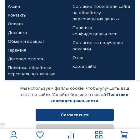
Акции
Согласие посетителя сайта
на обработку
Контакты
персональных данных
Оплата
Политика
Доставка
конфиденциальности
Обмен и возврат
Согласие на получение
рекламы
Гарантия
О нас
Договор-оферта
Карта сайта
Политика обработки
персональных данных
Партнерам
Мы используем файлы cookie, чтобы улучшить ваш
опыт на сайте. Узнайте больше в нашей
Политике
Корпоративным клиентам
Реквизиты компании
конфиденциальности
.
Поставщикам
Согласиться
Отклонить
© КАМАЗ ЦЕНТР ДОНЕЦК, 2015-2026. Все права защищены.
1 250
В корзину
Интернет-магазин автомобильных товаров Автопрофи.