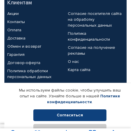
Клиентам
Акции
Согласие посетителя сайта
на обработку
Контакты
персональных данных
Оплата
Политика
Доставка
конфиденциальности
Обмен и возврат
Согласие на получение
рекламы
Гарантия
О нас
Договор-оферта
Карта сайта
Политика обработки
персональных данных
Партнерам
Мы используем файлы cookie, чтобы улучшить ваш
опыт на сайте. Узнайте больше в нашей
Политике
Корпоративным клиентам
Реквизиты компании
конфиденциальности
.
Поставщикам
Согласиться
Отклонить
© КАМАЗ ЦЕНТР ДОНЕЦК, 2015-2026. Все права защищены.