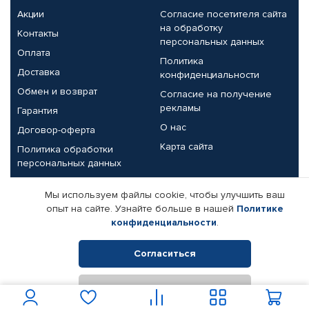
Акции
Согласие посетителя сайта
на обработку
Контакты
персональных данных
Оплата
Политика
Доставка
конфиденциальности
Обмен и возврат
Согласие на получение
рекламы
Гарантия
О нас
Договор-оферта
Карта сайта
Политика обработки
персональных данных
Партнерам
Мы используем файлы cookie, чтобы улучшить ваш
опыт на сайте. Узнайте больше в нашей
Политике
Корпоративным клиентам
Реквизиты компании
конфиденциальности
.
Поставщикам
Согласиться
Отклонить
© КАМАЗ ЦЕНТР ДОНЕЦК, 2015-2026. Все права защищены.
Интернет-магазин автомобильных товаров Автопрофи.