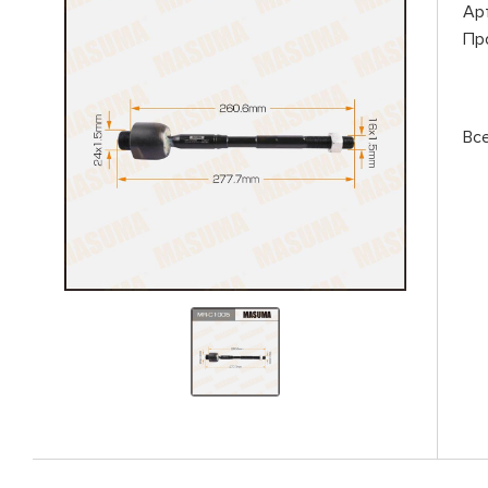
Ар
Пр
Вс