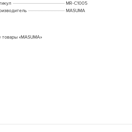
тикул
MR-C1005
оизводитель
MASUMA
е товары «MASUMA»