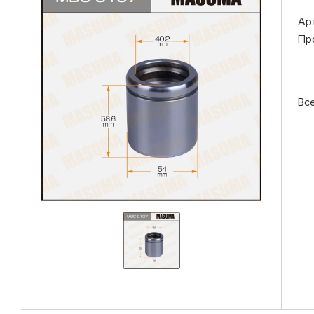
Ар
Пр
Вс