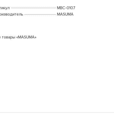
тикул
MBC-0107
оизводитель
MASUMA
е товары «MASUMA»