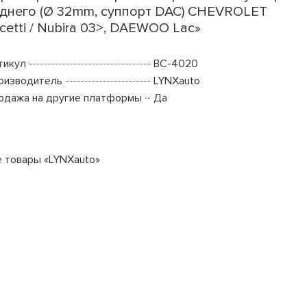
днего (Ø 32mm, суппорт DAC) CHEVROLET
cetti / Nubira 03>, DAEWOO Lac»
тикул
BC-4020
оизводитель
LYNXauto
одажа на другие платформы
Да
е товары «LYNXauto»