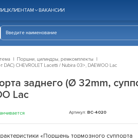
ЛИЦ
КЛИЕНТАМ
ВАКАНСИИ
стема
Поршни, цилиндры, ремкомплекты
 DAC) CHEVROLET Lacetti / Nubira 03>, DAEWOO Lac
орта заднего (Ø 32mm, суп
OO Lac
Артикул:
BC-4020
канчивается
рактеристики «Поршень тормозного суппорта