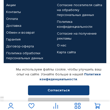
Акции
Согласие посетителя сайта
на обработку
Контакты
персональных данных
Оплата
Политика
Доставка
конфиденциальности
Обмен и возврат
Согласие на получение
рекламы
Гарантия
О нас
Договор-оферта
Карта сайта
Политика обработки
персональных данных
Партнерам
Мы используем файлы cookie, чтобы улучшить ваш
опыт на сайте. Узнайте больше в нашей
Политике
Корпоративным клиентам
Реквизиты компании
конфиденциальности
.
Поставщикам
Согласиться
Отклонить
© КАМАЗ ЦЕНТР ДОНЕЦК, 2015-2026. Все права защищены.
300
В корзину
Интернет-магазин автомобильных товаров Автопрофи.