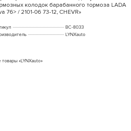
рмозных колодок барабанного тормоза LADA
va 76> / 2101-06 73-12, CHEVR»
тикул
BC-8033
оизводитель
LYNXauto
е товары «LYNXauto»