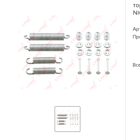
то
Ni
Ар
Пр
Вс