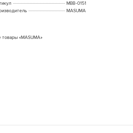
тикул
MBB-0151
оизводитель
MASUMA
е товары «MASUMA»