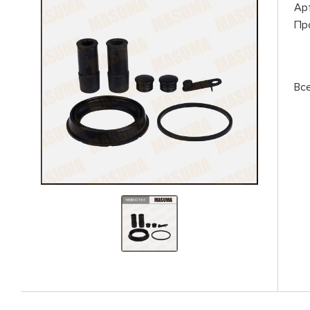
Ар
Пр
Вс