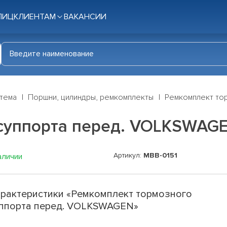
ЛИЦ
КЛИЕНТАМ
ВАКАНСИИ
стема
Поршни, цилиндры, ремкомплекты
Ремкомплект то
 суппорта перед. VOLKSWAG
Артикул:
MBB-0151
аличии
рактеристики «Ремкомплект тормозного
ппорта перед. VOLKSWAGEN»