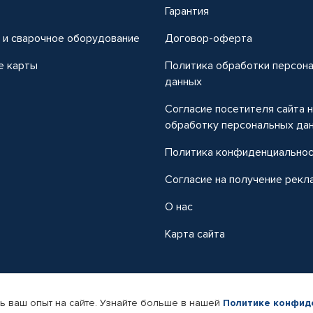
т
Гарантия
 и сварочное оборудование
Договор-оферта
е карты
Политика обработки персон
данных
Согласие посетителя сайта 
обработку персональных да
Политика конфиденциально
Согласие на получение рекл
О нас
Карта сайта
ь ваш опыт на сайте. Узнайте больше в нашей
Политике конфид
-магазин автомобильных товаров Автопрофи.