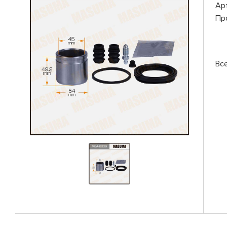
Ар
Пр
Вс