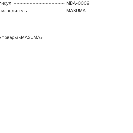
тикул
MBA-0009
оизводитель
MASUMA
е товары «MASUMA»