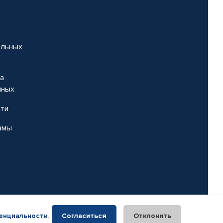
альных
на
нных
сти
амы
енциальности
.
Согласиться
Отклонить