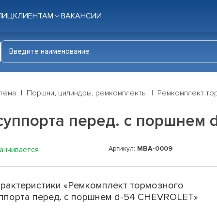
ЛИЦ
КЛИЕНТАМ
ВАКАНСИИ
стема
Поршни, цилиндры, ремкомплекты
Ремкомплект то
суппорта перед. с поршнем
Артикул:
MBA-0009
канчивается
рактеристики «Ремкомплект тормозного
ппорта перед. с поршнем d-54 CHEVROLET»