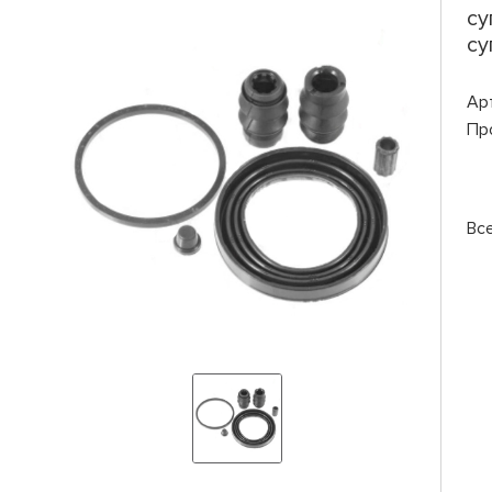
су
су
Ар
Пр
Вс