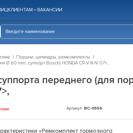
ЛИЦ
КЛИЕНТАМ
ВАКАНСИИ
стема
Поршни, цилиндры, ремкомплекты
 Ø 60 mm, суппорт Bosch) HONDA CR-V III-IV 07>,
суппорта переднего (для по
7>,
Артикул:
BC-0556
ичии
рактеристики «Ремкомплект тормозного