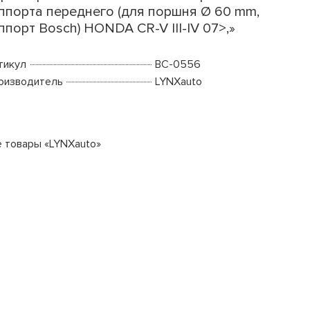
ппорта переднего (для поршня Ø 60 mm,
ппорт Bosch) HONDA CR-V III-IV 07>,»
тикул
BC-0556
оизводитель
LYNXauto
е товары «LYNXauto»