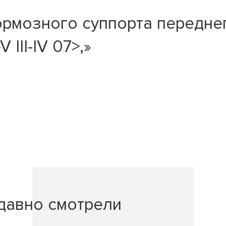
рмозного суппорта переднег
III-IV 07>,»
давно смотрели