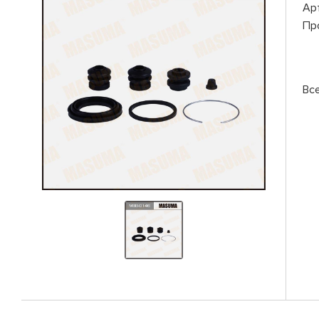
Ар
Пр
Вс