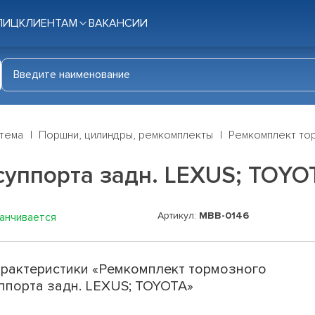
ЛИЦ
КЛИЕНТАМ
ВАКАНСИИ
стема
Поршни, цилиндры, ремкомплекты
Ремкомплект тор
суппорта задн. LEXUS; TOYO
Артикул:
MBB-0146
канчивается
рактеристики «Ремкомплект тормозного
ппорта задн. LEXUS; TOYOTA»